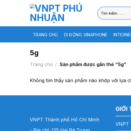
Skip
Tìm
to
kiếm:
content
TRANG CHỦ
DI ĐỘNG VINAPHONE
INTERNE
5g
Trang chủ
/
Sản phẩm được gắn thẻ “5g”
Không tìm thấy sản phẩm nào khớp với lựa c
GIỚI
VNPT Thành phố Hồ Chí Minh
VNPT 
- Địa chỉ: 125 Hai Bà Trưng,