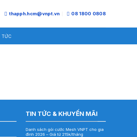
thapph.hcm@vnpt.vn
08 1800 0808
N TỨC
TIN TỨC & KHUYẾN MÃI
Danh sách gói cước Mesh VNPT cho gia
đình 2026 – Giá từ 215k/tháng