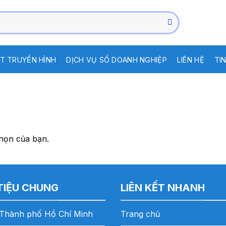
T TRUYỀN HÌNH
DỊCH VỤ SỐ DOANH NGHIỆP
LIÊN HỆ
TI
họn của bạn.
 TIỆU CHUNG
LIÊN KẾT NHANH
Thành phố Hồ Chí Minh
Trang chủ