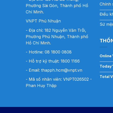
Chính 
Phường Sài Gòn, Thành phố Hồ
Chí Minh.
Điều k
VNPT Phú Nhuận
Sứ mện
- Địa chỉ: 182 Nguyễn Văn Trỗi,
Phường Phú Nhuận, Thành phố
THỐN
Hồ Chí Minh.
- Hotline:
08 1800 0808
Online 
- Hỗ trợ kỹ thuật: 1800 1166
Today'
- Email:
thapph.hcm@vnpt.vn
Total 
- Mã số nhân viên: VNPT026502 -
Phan Huy Thập