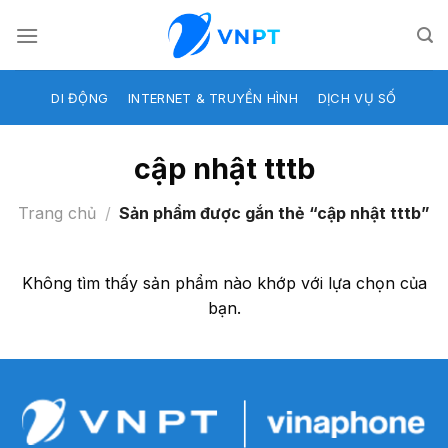
Skip
to
content
DI ĐỘNG
INTERNET & TRUYỀN HÌNH
DỊCH VỤ SỐ
cập nhật tttb
Trang chủ
/
Sản phẩm được gắn thẻ “cập nhật tttb”
Không tìm thấy sản phẩm nào khớp với lựa chọn của
bạn.