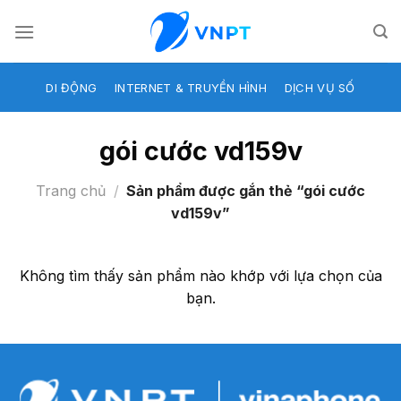
Skip
to
content
DI ĐỘNG
INTERNET & TRUYỀN HÌNH
DỊCH VỤ SỐ
gói cước vd159v
Trang chủ
/
Sản phẩm được gắn thẻ “gói cước
vd159v”
Không tìm thấy sản phẩm nào khớp với lựa chọn của
bạn.