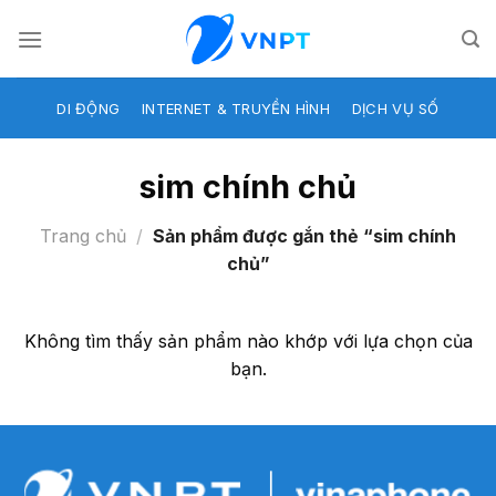
Skip
to
content
DI ĐỘNG
INTERNET & TRUYỀN HÌNH
DỊCH VỤ SỐ
sim chính chủ
Trang chủ
/
Sản phẩm được gắn thẻ “sim chính
chủ”
Không tìm thấy sản phẩm nào khớp với lựa chọn của
bạn.