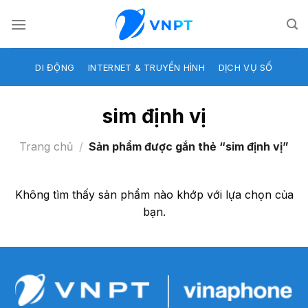
Skip
to
content
DI ĐỘNG
INTERNET & TRUYỀN HÌNH
DỊCH VỤ SỐ
sim định vị
Trang chủ
/
Sản phẩm được gắn thẻ “sim định vị”
Không tìm thấy sản phẩm nào khớp với lựa chọn của
bạn.