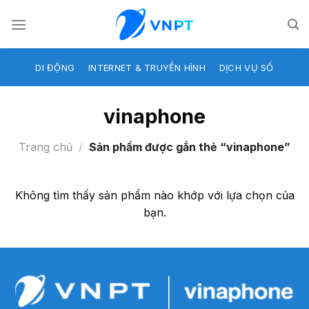
Skip
to
content
DI ĐỘNG
INTERNET & TRUYỀN HÌNH
DỊCH VỤ SỐ
vinaphone
Trang chủ
/
Sản phẩm được gắn thẻ “vinaphone”
Không tìm thấy sản phẩm nào khớp với lựa chọn của
bạn.