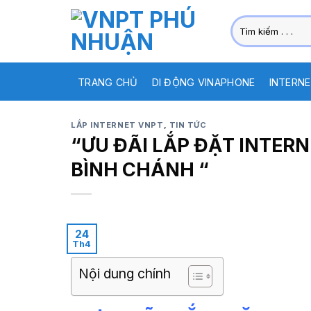
Skip
Tìm
to
kiếm:
content
TRANG CHỦ
DI ĐỘNG VINAPHONE
INTERNE
LẮP INTERNET VNPT
,
TIN TỨC
“ƯU ĐÃI LẮP ĐẶT INTE
BÌNH CHÁNH “
24
Th4
Nội dung chính