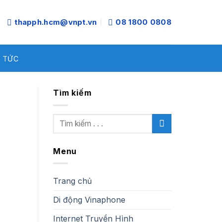
thapph.hcm@vnpt.vn
08 1800 0808
N TỨC
Tìm kiếm
Menu
Trang chủ
Di động Vinaphone
Internet Truyền Hình