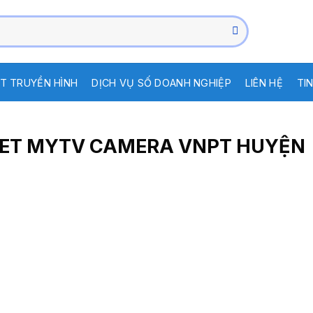
T TRUYỀN HÌNH
DỊCH VỤ SỐ DOANH NGHIỆP
LIÊN HỆ
TI
RNET MYTV CAMERA VNPT HUYỆN